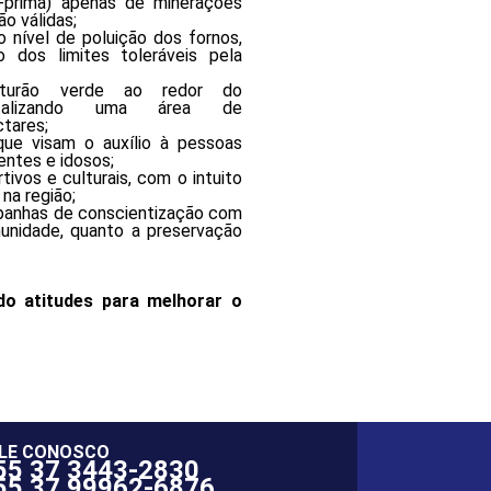
ia-prima) apenas de minerações
o válidas;
o nível de poluição dos fornos,
 dos limites toleráveis pela
turão verde ao redor do
otalizando uma área de
tares;
que visam o auxílio à pessoas
entes e idosos;
ivos e culturais, com o intuito
na região;
panhas de conscientização com
munidade, quanto a preservação
do atitudes para melhorar o
LE CONOSCO
55 37 3443-2830
55 37 99962-6876