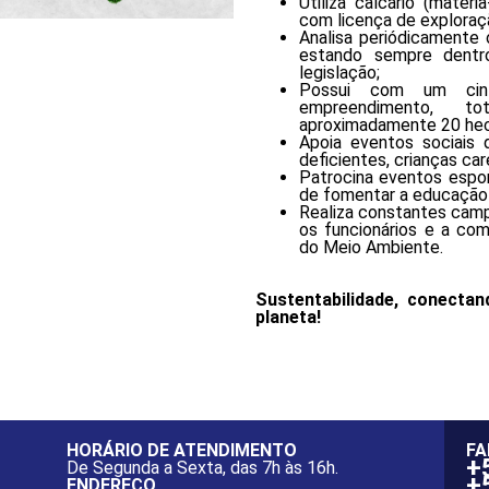
Utiliza calcário (matér
com licença de exploraçã
Analisa periódicamente 
estando sempre dentro
legislação;
Possui com um cin
empreendimento, t
aproximadamente 20 hec
Apoia eventos sociais 
deficientes, crianças car
Patrocina eventos esport
de fomentar a educação 
Realiza constantes cam
os funcionários e a co
do Meio Ambiente.
Sustentabilidade, conectan
planeta!
HORÁRIO DE ATENDIMENTO
FA
+
De Segunda a Sexta, das 7h às 16h.
+
ENDEREÇO