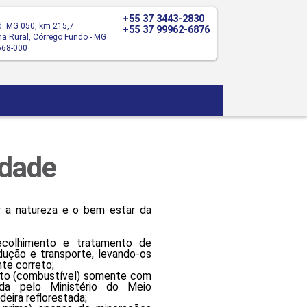
+55 37 3443-2830
. MG 050, km 215,7
+55 37 99962-6876
a Rural, Córrego Fundo - MG
568-000
idade
 natureza e o bem estar da
ecolhimento e tratamento de
dução e transporte, levando-os
te correto;
ipto (combustível) somente com
da pelo Ministério do Meio
deira reflorestada;