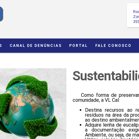
Rod
Zon
35
S
CANAL DE DENÚNCIAS
PORTAL
FALE CONOSCO
Sustentabil
Como forma de preservar a
comunidade, a VL Cal:
Destina recursos ao r
resíduos na área da pro
ao destino ambientalmen
Adquire lenha de eucal
a documentação exigi
Ambiente, ou seja, de ma